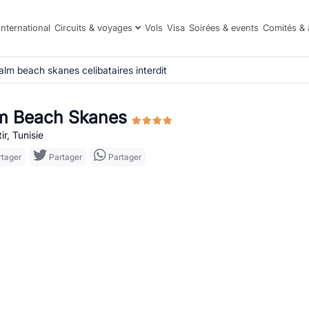
international
Circuits & voyages
Vols
Visa
Soirées & events
Comités & 
alm beach skanes celibataires interdit
m Beach Skanes
r, Tunisie
tager
Partager
Partager