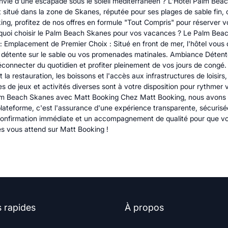
ie d'une escapade sous le soleil méditerranéen ? L'Hôtel Palm Beach
ment situé dans la zone de Skanes, réputée pour ses plages de sable fin
g, profitez de nos offres en formule "Tout Compris" pour réserver vot
urquoi choisir le Palm Beach Skanes pour vos vacances ? Le Palm Beac
: Emplacement de Premier Choix : Situé en front de mer, l'hôtel vous 
 détente sur le sable ou vos promenades matinales. Ambiance Détente
onnecter du quotidien et profiter pleinement de vos jours de congé. F
 la restauration, les boissons et l'accès aux infrastructures de loisir
s de jeux et activités diverses sont à votre disposition pour rythmer
alm Beach Skanes avec Matt Booking Chez Matt Booking, nous avons s
lateforme, c'est l'assurance d'une expérience transparente, sécurisée
confirmation immédiate et un accompagnement de qualité pour que vo
s vous attend sur Matt Booking !
s rapides
À propos