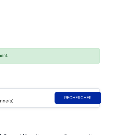
ment.
RECHERCHER
nne(s)