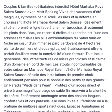
Couples & familles (célibataires interdits) Hôtel Marhaba Royal
Salem Sousse avec Matt Booking Vivez des vacances d'été
magiques, rythmées par le soleil, les rires et la détente en
choisissant l’hôtel Marhaba Royal Salem Sousse. Idéalement
situé en première ligne face à une mer turquoise, directement
les pieds dans l'eau, ce resort 4 étoiles d'exception est l'une des
adresses familiales les plus emblématiques du Sahel tunisien.
Niché au cœur d'un immense parc verdoyant de 4 hectares
planté de palmiers et d'eucalyptus, cet établissement offre le
parfait équilibre entre la convivialité d'une formule Tout Inclus
généreuse, des infrastructures de loisirs grandioses et le calme
d'un domaine en bord de mer. Les atouts incontournables de
votre séjour au Marhaba Royal Salem L'hôtel Marhaba Royal
Salem Sousse déploie des installations de premier choix
entièrement pensées pour le bonheur des petits et des grands :
Un Paradis "Pieds dans l'eau" : Profitez d'un accès direct et
privé à une magnifique plage de sable fin réservée à la clientèle
de l'hôtel. Entièrement aménagée avec des chaises longues
confortables et des parasols, elle vous invite au farniente ou à la
pratique de multiples sports nautiques. Espaces Aquatiques et
Toboggans : Le complexe abrite plusieurs superbes piscines