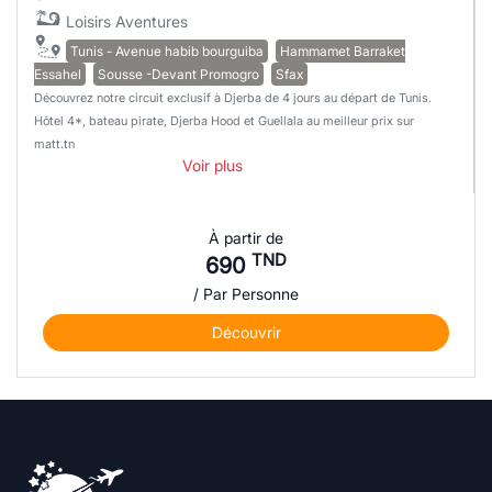
Loisirs
Aventures
Tunis - Avenue habib bourguiba
Hammamet Barraket
Essahel
Sousse -Devant Promogro
Sfax
Découvrez notre circuit exclusif à Djerba de 4 jours au départ de Tunis.
Hôtel 4*, bateau pirate, Djerba Hood et Guellala au meilleur prix sur
matt.tn
Voir plus
À partir de
TND
690
/ Par Personne
Découvrir