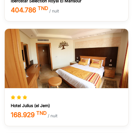
Iberostar Selection Royal El Mansour
TND
404.786
/ nuit
Hotel Julius (el Jem)
TND
168.929
/ nuit