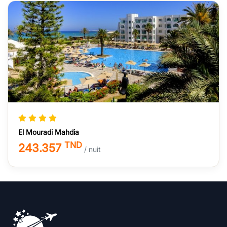
El Mouradi Mahdia
TND
243.357
/ nuit