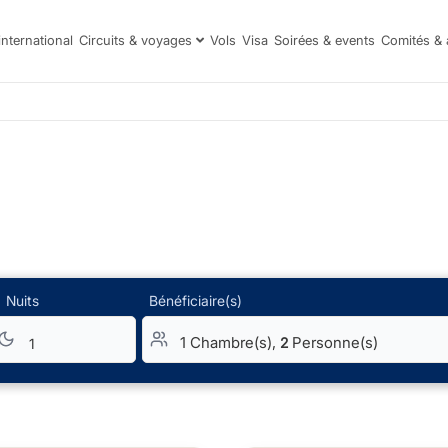
international
Circuits & voyages
Vols
Visa
Soirées & events
Comités & 
Nuits
Bénéficiaire(s)
1 Chambre(s),
Personne(s)
2
1