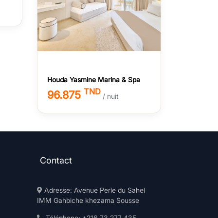
Houda Yasmine Marina & Spa
TND
96.875
/ nuit
Contact
Adresse: Avenue Perle du Sahel
IMM Gahbiche khezama Sousse
Téléphone: +216 73 277 435