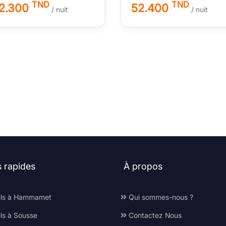
TND
TND
22.300
52.400
/ nuit
/ nuit
s rapides
À propos
ls à Hammamet
Qui sommes-nous ?
ls à Sousse
Contactez Nous