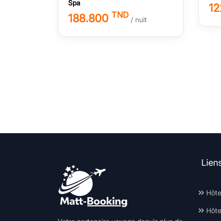
Spa
1
TND
188.800
/ nuit
Lien
Hôte
Hôte