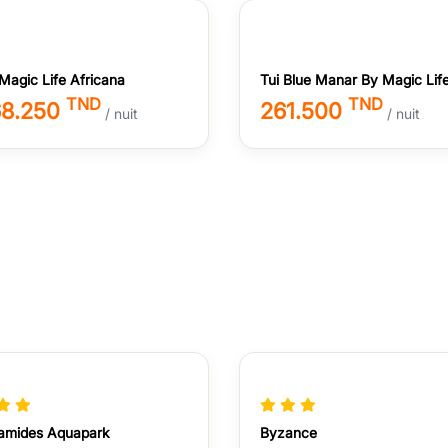
 Magic Life Africana
Tui Blue Manar By Magic Lif
TND
TND
68.250
261.500
/ nuit
/ nuit
amides Aquapark
Byzance