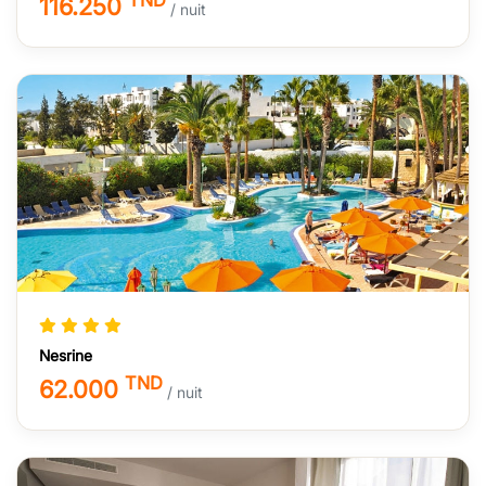
116.250
/ nuit
Nesrine
TND
62.000
/ nuit