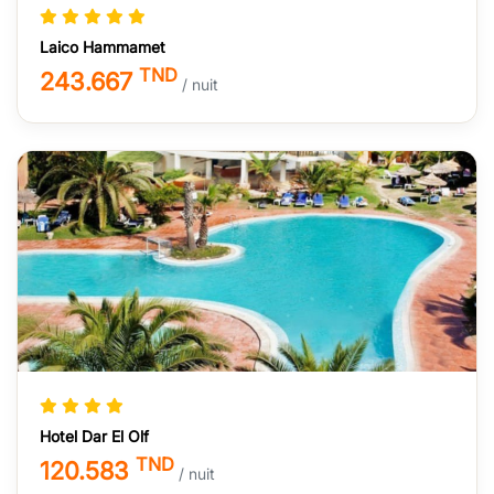
Laico Hammamet
TND
243.667
/ nuit
Hotel Dar El Olf
TND
120.583
/ nuit