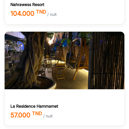
Nahrawess Resort
TND
104.000
/ nuit
La Residence Hammamet
TND
57.000
/ nuit