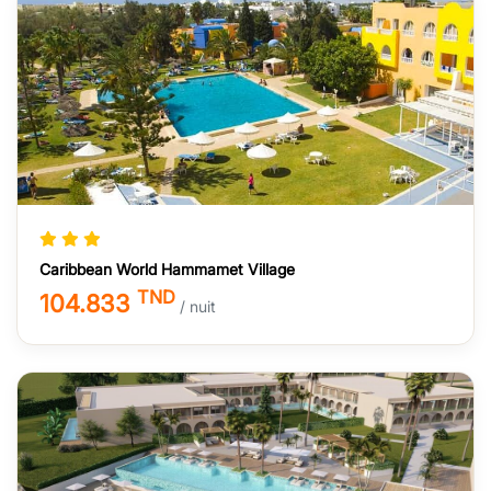
Caribbean World Hammamet Village
TND
104.833
/ nuit