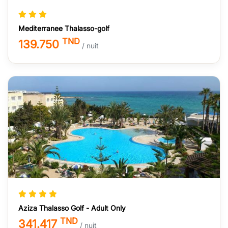
Mediterranee Thalasso-golf
TND
139.750
/ nuit
Aziza Thalasso Golf - Adult Only
TND
341.417
/ nuit