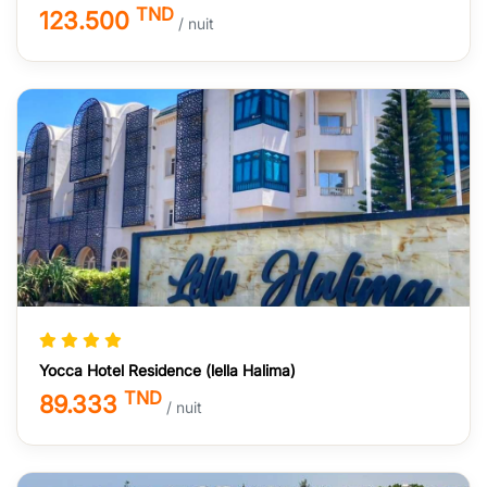
TND
123.500
/ nuit
Yocca Hotel Residence (lella Halima)
TND
89.333
/ nuit