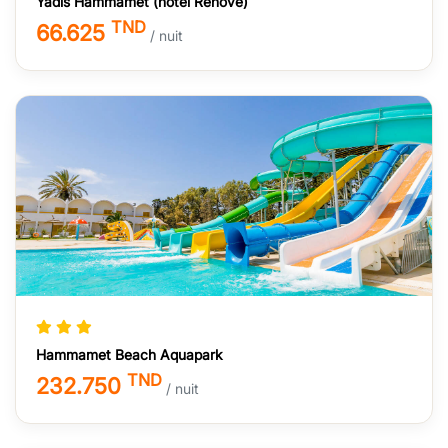
Yadis Hammamet (hotel Rénové)
TND
66.625
/ nuit
Hammamet Beach Aquapark
TND
232.750
/ nuit