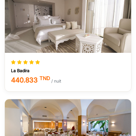
La Badira
TND
440.833
/ nuit