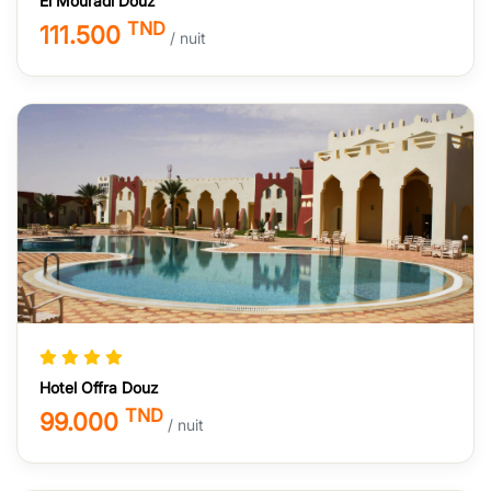
El Mouradi Douz
TND
111.500
/ nuit
Hotel Offra Douz
TND
99.000
/ nuit