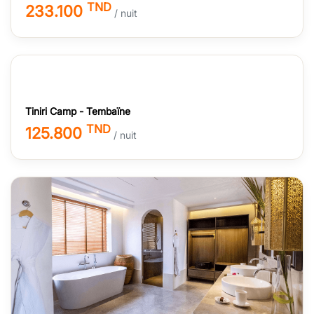
TND
233.100
/ nuit
Tiniri Camp - Tembaïne
TND
125.800
/ nuit