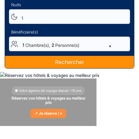
Nuits
1
Bénéficiaire(s)
1
Chambre(s),
2
Personne(s)
Rechercher
● Votre agence de voyage depuis +15 ans
Réservez vos hôtels & voyages au meilleur
prix
📍 Je réserve !