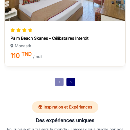
Palm Beach Skanes - Célibataires Interdit
Monastir
TND
110
/ nuit
‹
›
🌍 Inspiration et Expériences
Des expériences uniques
En Tunisie et à travers le monde : Laissez-vous guider par nos