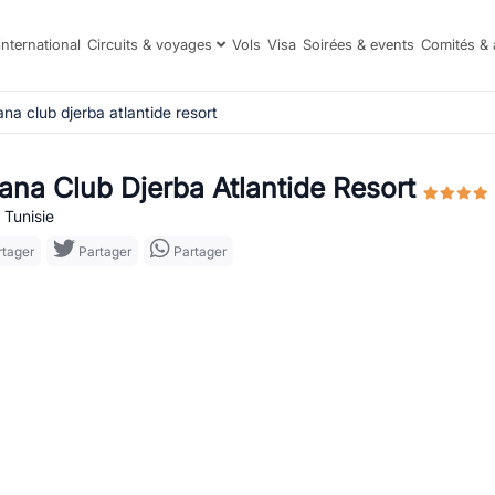
international
Circuits & voyages
Vols
Visa
Soirées & events
Comités & 
ana club djerba atlantide resort
iana Club Djerba Atlantide Resort
 Tunisie
tager
Partager
Partager