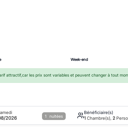
e
Week-end
if attractif,car les prix sont variables et peuvent changer à tout mo
Samedi
Bénéficiaire(s)
1
nuitées
08/2026
1
Chambre(s),
2
Perso