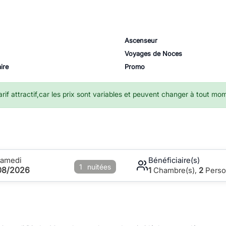
Ascenseur
Voyages de Noces
ire
Promo
if attractif,car les prix sont variables et peuvent changer à tout mo
Samedi
Bénéficiaire(s)
1
nuitées
08/2026
1
Chambre(s),
2
Perso