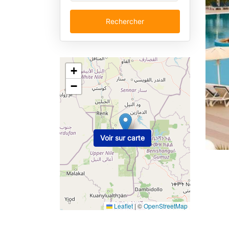
Rechercher
+
−
Voir sur carte
Leaflet
|
©
OpenStreetMap