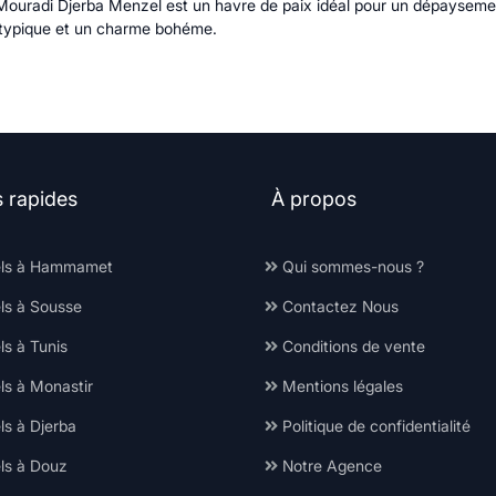
El Mouradi Djerba Menzel est un havre de paix idéal pour un dépayseme
e typique et un charme bohéme.
s rapides
À propos
ls à Hammamet
Qui sommes-nous ?
ls à Sousse
Contactez Nous
s à Tunis
Conditions de vente
ls à Monastir
Mentions légales
ls à Djerba
Politique de confidentialité
ls à Douz
Notre Agence