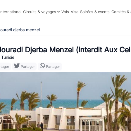
international
Circuits & voyages
Vols
Visa
Soirées & events
Comités & 
mouradi djerba menzel
Mouradi Djerba Menzel (interdit Aux Cel
 Tunisie
tager
Partager
Partager