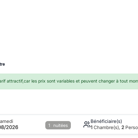
tre
if attractif,car les prix sont variables et peuvent changer à tout mo
Samedi
Bénéficiaire(s)
1
nuitées
08/2026
1
Chambre(s),
2
Perso