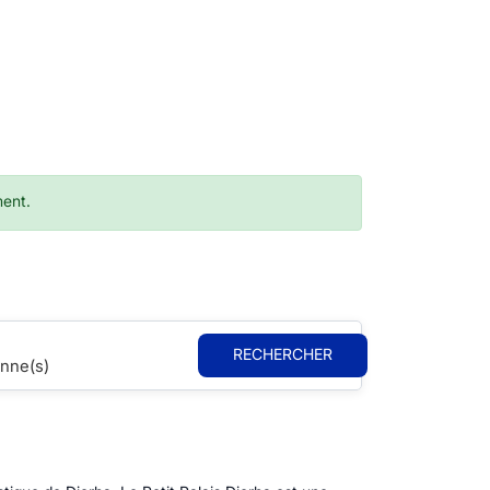
ment.
RECHERCHER
nne(s)