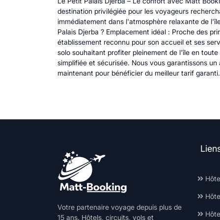
Le Petit Palais Djerba – Le confort avec Matt Booki
destination privilégiée pour les voyageurs recherch
immédiatement dans l'atmosphère relaxante de l'île
Palais Djerba ? Emplacement idéal : Proche des prin
établissement reconnu pour son accueil et ses serv
solo souhaitant profiter pleinement de l'île en tou
simplifiée et sécurisée. Nous vous garantissons u
maintenant pour bénéficier du meilleur tarif garant
Lien
Hôte
Hôte
Votre partenaire voyage depuis plus de
Hôtel
15 ans. Hôtels, circuits, vols et