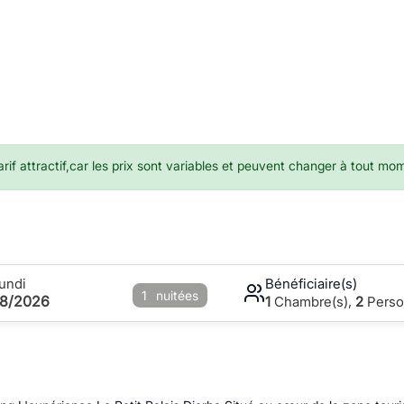
if attractif,car les prix sont variables et peuvent changer à tout mo
undi
Bénéficiaire(s)
1
nuitées
08/2026
1
Chambre(s),
2
Perso