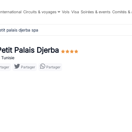
international
Circuits & voyages
Vols
Visa
Soirées & events
Comités & 
etit palais djerba spa
etit Palais Djerba
 Tunisie
tager
Partager
Partager