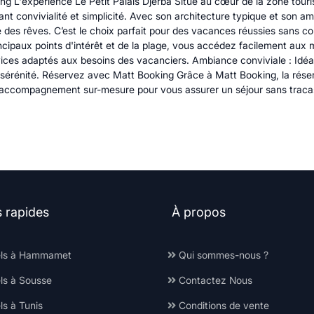
ng L'expérience Le Petit Palais Djerba Situé au cœur de la zone touris
ant convivialité et simplicité. Avec son architecture typique et son 
 des rêves. C’est le choix parfait pour des vacances réussies sans co
cipaux points d'intérêt et de la plage, vous accédez facilement aux m
ices adaptés aux besoins des vacanciers. Ambiance conviviale : Idéal
te sérénité. Réservez avec Matt Booking Grâce à Matt Booking, la rése
n accompagnement sur-mesure pour vous assurer un séjour sans tracas.
i.
s rapides
À propos
ls à Hammamet
Qui sommes-nous ?
ls à Sousse
Contactez Nous
s à Tunis
Conditions de vente