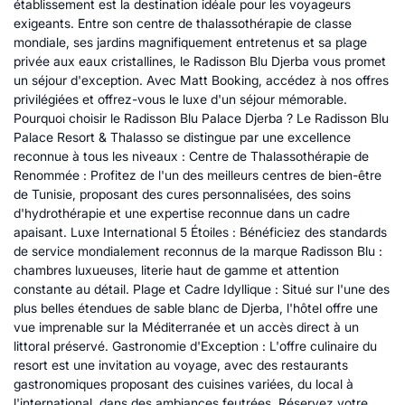
établissement est la destination idéale pour les voyageurs
exigeants. Entre son centre de thalassothérapie de classe
mondiale, ses jardins magnifiquement entretenus et sa plage
privée aux eaux cristallines, le Radisson Blu Djerba vous promet
un séjour d'exception. Avec Matt Booking, accédez à nos offres
privilégiées et offrez-vous le luxe d'un séjour mémorable.
Pourquoi choisir le Radisson Blu Palace Djerba ? Le Radisson Blu
Palace Resort & Thalasso se distingue par une excellence
reconnue à tous les niveaux : Centre de Thalassothérapie de
Renommée : Profitez de l'un des meilleurs centres de bien-être
de Tunisie, proposant des cures personnalisées, des soins
d'hydrothérapie et une expertise reconnue dans un cadre
apaisant. Luxe International 5 Étoiles : Bénéficiez des standards
de service mondialement reconnus de la marque Radisson Blu :
chambres luxueuses, literie haut de gamme et attention
constante au détail. Plage et Cadre Idyllique : Situé sur l'une des
plus belles étendues de sable blanc de Djerba, l'hôtel offre une
vue imprenable sur la Méditerranée et un accès direct à un
littoral préservé. Gastronomie d'Exception : L'offre culinaire du
resort est une invitation au voyage, avec des restaurants
gastronomiques proposant des cuisines variées, du local à
l'international, dans des ambiances feutrées. Réservez votre