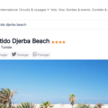
international
Circuits & voyages
Vols
Visa
Soirées & events
Comités & 
tido djerba beach
tido Djerba Beach
 Tunisie
tager
Partager
Partager