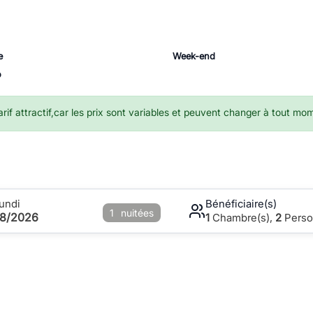
e
Week-end
o
if attractif,car les prix sont variables et peuvent changer à tout mo
undi
Bénéficiaire(s)
1
nuitées
08/2026
1
Chambre(s),
2
Perso