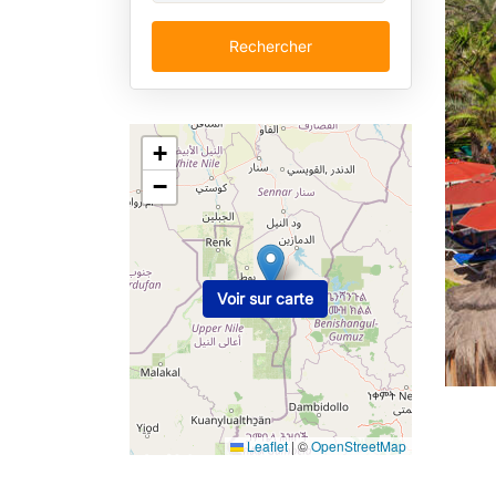
Rechercher
+
−
Voir sur carte
Leaflet
|
©
OpenStreetMap