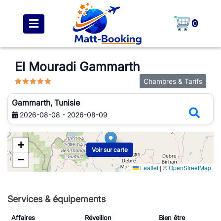
0
El Mouradi Gammarth
Chambres & Tarifs
Gammarth, Tunisie
2026-08-08 - 2026-08-09
+
Voir sur carte
−
Leaflet
|
©
OpenStreetMap
Services & équipements
Affaires
Réveillon
Bien être