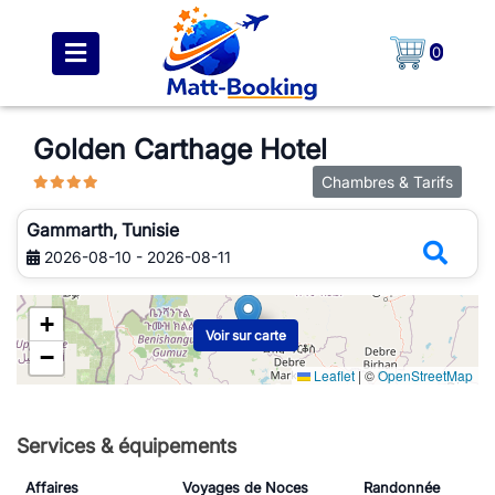
0
Golden Carthage Hotel
Chambres & Tarifs
Gammarth, Tunisie
2026-08-10 - 2026-08-11
+
Voir sur carte
−
Leaflet
|
©
OpenStreetMap
Services & équipements
Affaires
Voyages de Noces
Randonnée