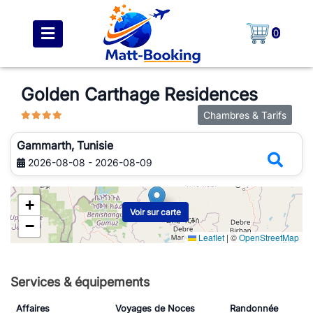
0
Golden Carthage Residences
Chambres & Tarifs
Gammarth, Tunisie
2026-08-08 - 2026-08-09
+
Voir sur carte
−
Leaflet
|
©
OpenStreetMap
Services & équipements
Affaires
Voyages de Noces
Randonnée