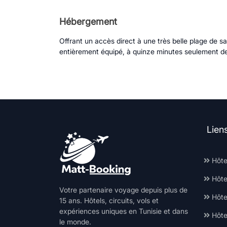
Hébergement
Offrant un accès direct à une très belle plage de 
entièrement équipé, à quinze minutes seulement de
Lien
Hôte
Hôte
Votre partenaire voyage depuis plus de
Hôtel
15 ans. Hôtels, circuits, vols et
expériences uniques en Tunisie et dans
Hôte
le monde.