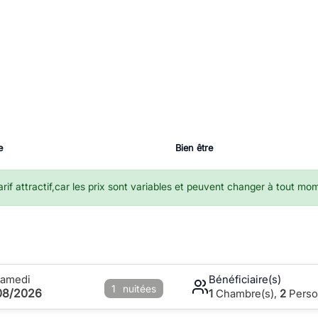
e
Bien être
if attractif,car les prix sont variables et peuvent changer à tout mo
Samedi
Bénéficiaire(s)
1
nuitées
08/2026
1
Chambre(s),
2
Perso