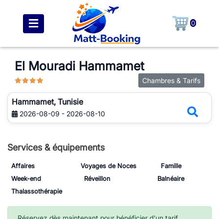
0
El Mouradi Hammamet
Chambres & Tarifs
Hammamet, Tunisie
2026-08-09 - 2026-08-10
Services & équipements
Affaires
Voyages de Noces
Famille
Week-end
Réveillon
Balnéaire
Thalassothérapie
Réservez dès maintenant pour bénéficier d'un tarif