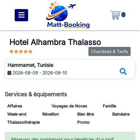
0
Hotel Alhambra Thalasso
Chambres & Tarifs
Hammamet, Tunisie
2026-08-09 - 2026-08-10
Services & équipements
Affaires
Voyages de Noces
Famille
Week-end
Réveillon
Bien être
Balnéaire
Thalassothérapie
Promo
Réservez dès maintenant pour bénéficier d'un tarif