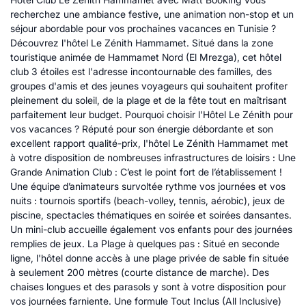
recherchez une ambiance festive, une animation non-stop et un
séjour abordable pour vos prochaines vacances en Tunisie ?
Découvrez l'hôtel Le Zénith Hammamet. Situé dans la zone
touristique animée de Hammamet Nord (El Mrezga), cet hôtel
club 3 étoiles est l'adresse incontournable des familles, des
groupes d'amis et des jeunes voyageurs qui souhaitent profiter
pleinement du soleil, de la plage et de la fête tout en maîtrisant
parfaitement leur budget. Pourquoi choisir l'Hôtel Le Zénith pour
vos vacances ? Réputé pour son énergie débordante et son
excellent rapport qualité-prix, l'hôtel Le Zénith Hammamet met
à votre disposition de nombreuses infrastructures de loisirs : Une
Grande Animation Club : C’est le point fort de l’établissement !
Une équipe d’animateurs survoltée rythme vos journées et vos
nuits : tournois sportifs (beach-volley, tennis, aérobic), jeux de
piscine, spectacles thématiques en soirée et soirées dansantes.
Un mini-club accueille également vos enfants pour des journées
remplies de jeux. La Plage à quelques pas : Situé en seconde
ligne, l'hôtel donne accès à une plage privée de sable fin située
à seulement 200 mètres (courte distance de marche). Des
chaises longues et des parasols y sont à votre disposition pour
vos journées farniente. Une formule Tout Inclus (All Inclusive)