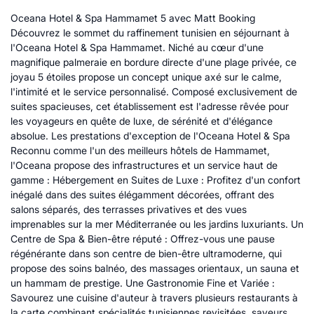
Oceana Hotel & Spa Hammamet 5 avec Matt Booking
Découvrez le sommet du raffinement tunisien en séjournant à
l'Oceana Hotel & Spa Hammamet. Niché au cœur d'une
magnifique palmeraie en bordure directe d'une plage privée, ce
joyau 5 étoiles propose un concept unique axé sur le calme,
l'intimité et le service personnalisé. Composé exclusivement de
suites spacieuses, cet établissement est l'adresse rêvée pour
les voyageurs en quête de luxe, de sérénité et d'élégance
absolue. Les prestations d'exception de l'Oceana Hotel & Spa
Reconnu comme l'un des meilleurs hôtels de Hammamet,
l'Oceana propose des infrastructures et un service haut de
gamme : Hébergement en Suites de Luxe : Profitez d'un confort
inégalé dans des suites élégamment décorées, offrant des
salons séparés, des terrasses privatives et des vues
imprenables sur la mer Méditerranée ou les jardins luxuriants. Un
Centre de Spa & Bien-être réputé : Offrez-vous une pause
régénérante dans son centre de bien-être ultramoderne, qui
propose des soins balnéo, des massages orientaux, un sauna et
un hammam de prestige. Une Gastronomie Fine et Variée :
Savourez une cuisine d'auteur à travers plusieurs restaurants à
la carte combinant spécialités tunisiennes revisitées, saveurs