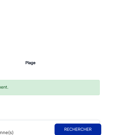
Plage
ment.
RECHERCHER
nne(s)