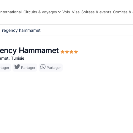
international
Circuits & voyages
Vols
Visa
Soirées & events
Comités & 
regency hammamet
gency Hammamet
et, Tunisie
tager
Partager
Partager