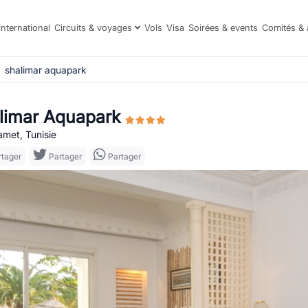
international
Circuits & voyages
Vols
Visa
Soirées & events
Comités & 
shalimar aquapark
limar Aquapark
et, Tunisie
tager
Partager
Partager