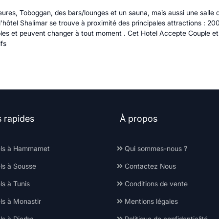
es, Toboggan, des bars/lounges et un sauna, mais aussi une salle de 
hôtel Shalimar se trouve à proximité des principales attractions : 2
ariables et peuvent changer à tout moment . Cet Hotel Accepte Couple e
fs
s rapides
À propos
ls à Hammamet
Qui sommes-nous ?
ls à Sousse
Contactez Nous
s à Tunis
Conditions de vente
ls à Monastir
Mentions légales
ls à Djerba
Politique de confidentialité