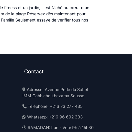
fitness et un jardin, il est Niché au cœur d'un
00m de la plage Réservez dès maintenant pour
t Famille Seulement essaye de verifier tous nos
Contact
Adresse: Avenue Perle du Sahel
IMM Gahbiche khezama Sousse
Téléphone: +216 73 277 435
Whatsapp: +216 96 692 333
RAMADAN: Lun - Ven: 9h à 15h30