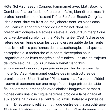
Hôtel Sol Azur Beach Congrès Hammamet avec Matt Booking
Combinez à la perfection détente balnéaire, bien-être et réussite
professionnelle en choisissant l’hôtel Sol Azur Beach Congrès.
Idéalement situé en front de mer, directement les pieds dans
l'eau dans la zone très prisée de Hammamet Nord, ce
prestigieux complexe 4 étoiles s'élève au cœur d'un magnifique
parc verdoyant surplombant la Méditerranée. C’est l’adresse de
référence en Tunisie pour les vacanciers en quête de farniente
sous le soleil, les passionnés de thalassothérapie, ainsi que les
entreprises à la recherche d’un cadre d’exception pour
l’organisation de leurs congrès et séminaires. Les atouts majeurs
de votre séjour au Sol Azur Beach Bénéficiant d'un
emplacement géographique privilégié proche du centre-ville,
l'hôtel Sol Azur Hammamet déploie des infrastructures de
premier choix : Une situation "Pieds dans l'eau" unique : L'hôtel
s’ouvre directement sur une magnifique plage privée de sable
fin, entièrement aménagée avec chaises longues et parasols,
nichée dans une jolie crique naturelle propice à la baignade et
aux sports nautiques. Le Centre Bio Azur Thalasso à portée de
main : Directement relié au mythique centre de thalassothérapie
Bio Azur, l'établissement vous permet de profiter de cures haut