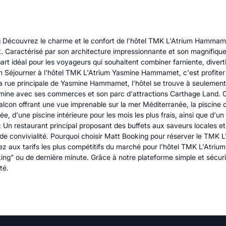
écouvrez le charme et le confort de l'hôtel TMK L'Atrium Hammamet
Caractérisé par son architecture impressionnante et son magnifique a
part idéal pour les voyageurs qui souhaitent combiner farniente, diver
um Séjourner à l'hôtel TMK L'Atrium Yasmine Hammamet, c'est profit
la rue principale de Yasmine Hammamet, l'hôtel se trouve à seulement 
asmine avec ses commerces et son parc d'attractions Carthage Land. C
con offrant une vue imprenable sur la mer Méditerranée, la piscine ou 
e, d'une piscine intérieure pour les mois les plus frais, ainsi que d'
 Un restaurant principal proposant des buffets aux saveurs locales et 
e convivialité. Pourquoi choisir Matt Booking pour réserver le TMK L
z aux tarifs les plus compétitifs du marché pour l'hôtel TMK L'Atr
ng" ou de dernière minute. Grâce à notre plateforme simple et sécuris
té.