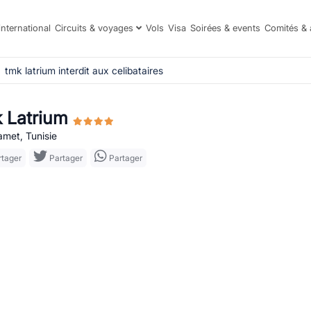
international
Circuits & voyages
Vols
Visa
Soirées & events
Comités & 
tmk latrium interdit aux celibataires
 Latrium
et, Tunisie
tager
Partager
Partager