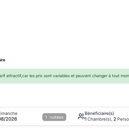
ire
if attractif,car les prix sont variables et peuvent changer à tout mo
Dimanche
Bénéficiaire(s)
1
nuitées
08/2026
1
Chambre(s),
2
Perso