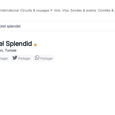
international
Circuits & voyages
Vols
Visa
Soirées & events
Comités & 
otel splendid
el Splendid
n, Tunisie
tager
Partager
Partager