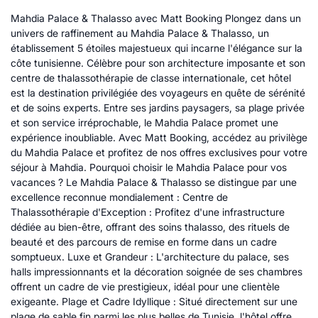
Mahdia Palace & Thalasso avec Matt Booking Plongez dans un
univers de raffinement au Mahdia Palace & Thalasso, un
établissement 5 étoiles majestueux qui incarne l'élégance sur la
côte tunisienne. Célèbre pour son architecture imposante et son
centre de thalassothérapie de classe internationale, cet hôtel
est la destination privilégiée des voyageurs en quête de sérénité
et de soins experts. Entre ses jardins paysagers, sa plage privée
et son service irréprochable, le Mahdia Palace promet une
expérience inoubliable. Avec Matt Booking, accédez au privilège
du Mahdia Palace et profitez de nos offres exclusives pour votre
séjour à Mahdia. Pourquoi choisir le Mahdia Palace pour vos
vacances ? Le Mahdia Palace & Thalasso se distingue par une
excellence reconnue mondialement : Centre de
Thalassothérapie d'Exception : Profitez d'une infrastructure
dédiée au bien-être, offrant des soins thalasso, des rituels de
beauté et des parcours de remise en forme dans un cadre
somptueux. Luxe et Grandeur : L'architecture du palace, ses
halls impressionnants et la décoration soignée de ses chambres
offrent un cadre de vie prestigieux, idéal pour une clientèle
exigeante. Plage et Cadre Idyllique : Situé directement sur une
plage de sable fin parmi les plus belles de Tunisie, l'hôtel offre