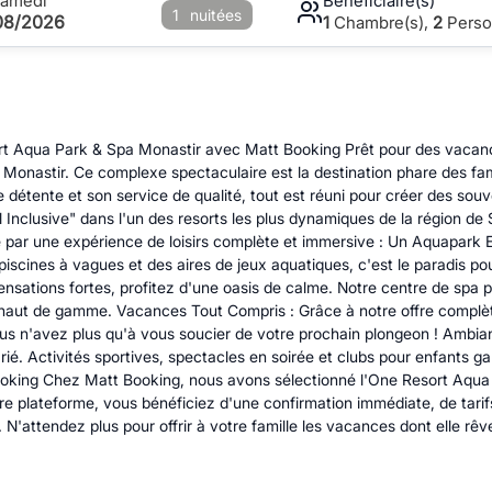
Samedi
Bénéficiaire(s)
1
nuitées
08/2026
1
Chambre(s),
2
Perso
sort Aqua Park & Spa Monastir avec Matt Booking Prêt pour des vacance
onastir. Ce complexe spectaculaire est la destination phare des fami
 détente et son service de qualité, tout est réuni pour créer des so
ll Inclusive" dans l'un des resorts les plus dynamiques de la région d
par une expérience de loisirs complète et immersive : Un Aquapark Exc
iscines à vagues et des aires de jeux aquatiques, c'est le paradis pou
sations fortes, profitez d'une oasis de calme. Notre centre de spa pr
 haut de gamme. Vacances Tout Compris : Grâce à notre offre complète
Vous n'avez plus qu'à vous soucier de votre prochain plongeon ! Ambi
ié. Activités sportives, spectacles en soirée et clubs pour enfants g
king Chez Matt Booking, nous avons sélectionné l'One Resort Aqua P
e plateforme, vous bénéficiez d'une confirmation immédiate, de tarifs
. N'attendez plus pour offrir à votre famille les vacances dont elle r