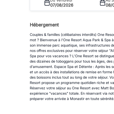
Du Vendredi
Au 
07/08/2026
08/
Hébergement
Couples & familles (célibataires interdits) One Re
mot ? Bienvenue à l'One Resort Aqua Park & Spa à M
son immense parc aquatique, ses infrastructures de
nos offres exclusives pour réserver votre séjour "A
Spa pour vos vacances ? L'One Resort se distingue 
des dizaines de toboggans pour tous les âges, des p
d'amusement. Espace Spa et Détente : Après les sen
et un accès à des installations de remise en forme
des boissons inclus tout au long de votre séjour. 
Resort propose un programme quotidien riche et var
Réservez votre séjour au One Resort avec Matt Boo
expérience "vacances" totale. En réservant via notr
préparer votre arrivée à Monastir en toute sérénité