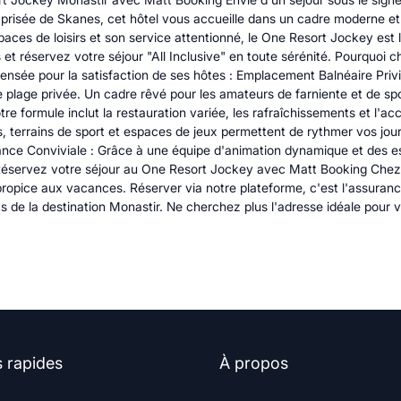
prisée de Skanes, cet hôtel vous accueille dans un cadre moderne et 
aces de loisirs et son service attentionné, le One Resort Jockey est l'
 et réservez votre séjour "All Inclusive" en toute sérénité. Pourquoi
nsée pour la satisfaction de ses hôtes : Emplacement Balnéaire Privil
e plage privée. Un cadre rêvé pour les amateurs de farniente et de sp
otre formule inclut la restauration variée, les rafraîchissements et l
nes, terrains de sport et espaces de jeux permettent de rythmer vos j
mbiance Conviviale : Grâce à une équipe d'animation dynamique et de
 Réservez votre séjour au One Resort Jockey avec Matt Booking Chez
ropice aux vacances. Réserver via notre plateforme, c'est l'assurance 
de la destination Monastir. Ne cherchez plus l'adresse idéale pour
s rapides
À propos