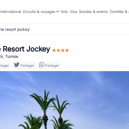
international
Circuits & voyages
Vols
Visa
Soirées & events
Comités & 
ne resort jockey
 Resort Jockey
r, Tunisie
tager
Partager
Partager