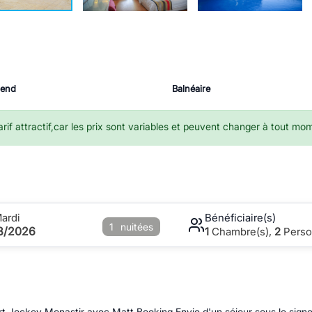
-end
Balnéaire
if attractif,car les prix sont variables et peuvent changer à tout mo
ardi
Bénéficiaire(s)
1
nuitées
08/2026
1
Chambre(s),
2
Perso
ort Jockey Monastir avec Matt Booking Envie d'un séjour sous le signe