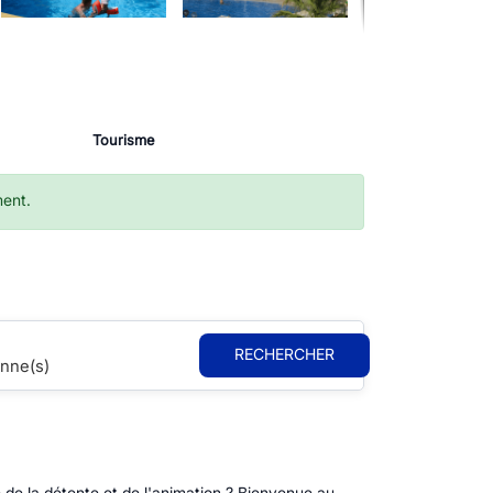
Tourisme
ment.
RECHERCHER
nne(s)
 de la détente et de l'animation ? Bienvenue au