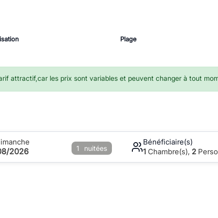
isation
Plage
if attractif,car les prix sont variables et peuvent changer à tout mo
Dimanche
Bénéficiaire(s)
1
nuitées
08/2026
1
Chambre(s),
2
Perso