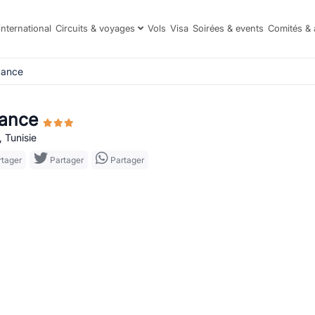
international
Circuits & voyages
Vols
Visa
Soirées & events
Comités & 
zance
ance
 Tunisie
tager
Partager
Partager