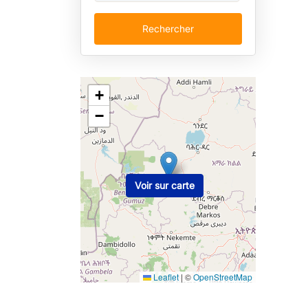
Rechercher
+
−
Voir sur carte
Leaflet
|
©
OpenStreetMap