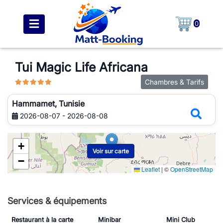
0
Tui Magic Life Africana
Chambres & Tarifs
Hammamet, Tunisie
2026-08-07 - 2026-08-08
+
Voir sur carte
−
Leaflet
|
©
OpenStreetMap
Services & équipements
Restaurant à la carte
Minibar
Mini Club