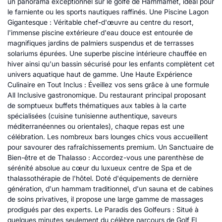
un panorama exceptionnel sur le golfe de Hammamet, idéal pour
le farniente ou les sports nautiques raffinés. Une Piscine Lagon
Gigantesque : Véritable chef-d'œuvre au centre du resort,
l'immense piscine extérieure d'eau douce est entourée de
magnifiques jardins de palmiers suspendus et de terrasses
solariums épurées. Une superbe piscine intérieure chauffée en
hiver ainsi qu'un bassin sécurisé pour les enfants complètent cet
univers aquatique haut de gamme. Une Haute Expérience
Culinaire en Tout Inclus : Éveillez vos sens grâce à une formule
All Inclusive gastronomique. Du restaurant principal proposant
de somptueux buffets thématiques aux tables à la carte
spécialisées (cuisine tunisienne authentique, saveurs
méditerranéennes ou orientales), chaque repas est une
célébration. Les nombreux bars lounges chics vous accueillent
pour savourer des rafraîchissements premium. Un Sanctuaire de
Bien-être et de Thalasso : Accordez-vous une parenthèse de
sérénité absolue au cœur du luxueux centre de Spa et de
thalassothérapie de l'hôtel. Doté d'équipements de dernière
génération, d'un hammam traditionnel, d'un sauna et de cabines
de soins privatives, il propose une large gamme de massages
prodigués par des experts. Le Paradis des Golfeurs : Situé à
quelques minutes seulement du célèbre parcours de Golf El