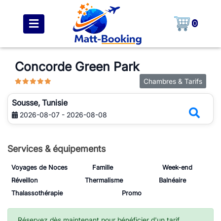
0
Concorde Green Park
Chambres & Tarifs
Sousse, Tunisie
2026-08-07 - 2026-08-08
Services & équipements
Voyages de Noces
Famille
Week-end
Réveillon
Thermalisme
Balnéaire
Thalassothérapie
Promo
Réservez dès maintenant pour bénéficier d'un tarif