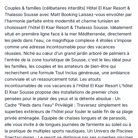
Couples & familles (célibataires interdits) Hôtel El Ksar Resort &
Thalasso Sousse avec Matt Booking Laissez-vous envoûter par
l'harmonie parfaite entre modernité et charme tunisien en
choisissant l'hôtel El Ksar Resort & Thalasso Sousse. Idéalement
situé en première ligne face à la mer Méditerranée, directement
les pieds dans l'eau, ce magnifique complexe 4 étoiles s'impose
comme une adresse incontournable pour des vacances
réussies. Niché au cœur d'un grand jardin arboré de palmiers à
l'entrée de la zone touristique de Sousse, c'est le lieu idéal pour
les familles, les couples et les amateurs de bien-être qui
recherchent une formule Tout Inclus généreuse, une ambiance
conviviale et un ressourcement total. Les atouts
incontournables de vos vacances à l'Hôtel El Ksar Resort L'hôtel
El Ksar Sousse propose des installations de premier choix
pensées pour le plaisir des yeux et la détente absolue : Un
Cadre "Pieds dans l'eau" Privilégié : Traversez simplement les
superbes extérieurs de l'hôtel pour fouler le sable fin de sa plage
privée aménagée. Équipée de chaises longues et de parasols,
elle vous invite à de longues journées de farniente au soleil ou à
la pratique de multiples sports nautiques. Un Univers de Piscines
Spectaculaires : Le resort se distingue par ses superbes piscines