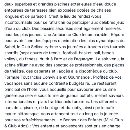
deux superbes et grandes piscines extérieures d'eau douce
entourées de terrasses bien exposées dotées de chaises
longues et de parasols. C'est le lieu de rendez-vous
incontournable pour se rafraîchir ou participer aux célèbres jeux
d'eau du club. Des bassins sécurisés sont également réservés
pour les plus jeunes. Une Ambiance Club Incomparable : Réputé
pour avoir l'une des équipes d'animation les plus dynamiques du
Sahel, le Club Selima rythme vos journées à travers des tournois
sportifs (sept courts de tennis, football, basket-ball, beach-
volley), du fitness, du tir à l'arc et de l'aquagym. Le soir venu, la
scène s'illumine avec des spectacles professionnels, des pièces
de théâtre, des cabarets et l'accès à la discothèque du club.
Formule Tout Inclus Conviviale et Gourmande : Profitez de vos
vacances sans aucune contrainte budgétaire. Le restaurant
principal de l'hôtel vous accueille pour savourer une cuisine
généreuse servie sous forme de grands buffets, mêlant saveurs
internationales et plats traditionnels tunisiens. Les différents
bars de la piscine, de la plage et du lobby, ainsi que le café
maure pittoresque, vous attendent tout au long de la journée
pour vos rafraîchissements. Le Bonheur des Enfants (Mini-Club
& Club Ados) : Vos enfants et adolescents sont pris en charge