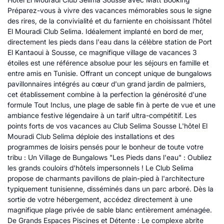
Préparez-vous à vivre des vacances mémorables sous le signe
des rires, de la convivialité et du farniente en choisissant l’hôtel
El Mouradi Club Selima. Idéalement implanté en bord de mer,
directement les pieds dans l'eau dans la célèbre station de Port
El Kantaoui à Sousse, ce magnifique village de vacances 3
étoiles est une référence absolue pour les séjours en famille et
entre amis en Tunisie. Offrant un concept unique de bungalows
pavillonnaires intégrés au cœur d'un grand jardin de palmiers,
cet établissement combine à la perfection la générosité d'une
formule Tout Inclus, une plage de sable fin à perte de vue et une
ambiance festive légendaire à un tarif ultra-compétitif. Les
points forts de vos vacances au Club Selima Sousse L'hôtel El
Mouradi Club Selima déploie des installations et des
programmes de loisirs pensés pour le bonheur de toute votre
tribu : Un Village de Bungalows "Les Pieds dans l'eau" : Oubliez
les grands couloirs d'hôtels impersonnels ! Le Club Selima
propose de charmants pavillons de plain-pied à l'architecture
typiquement tunisienne, disséminés dans un parc arboré. Dès la
sortie de votre hébergement, accédez directement à une
magnifique plage privée de sable blanc entièrement aménagée.
De Grands Espaces Piscines et Détente : Le complexe abrite