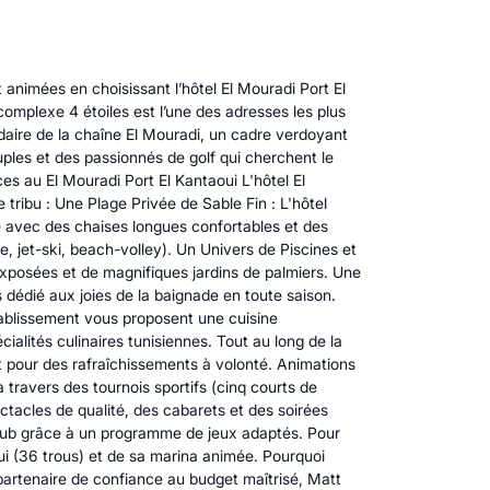
nimées en choisissant l’hôtel El Mouradi Port El
omplexe 4 étoiles est l’une des adresses les plus
ndaire de la chaîne El Mouradi, un cadre verdoyant
uples et des passionnés de golf qui cherchent le
s au El Mouradi Port El Kantaoui L'hôtel El
tribu : Une Plage Privée de Sable Fin : L'hôtel
 avec des chaises longues confortables et des
e, jet-ski, beach-volley). Un Univers de Piscines et
exposées et de magnifiques jardins de palmiers. Une
s dédié aux joies de la baignade en toute saison.
établissement vous proposent une cuisine
alités culinaires tunisiennes. Tout au long de la
nt pour des rafraîchissements à volonté. Animations
 travers des tournois sportifs (cinq courts de
pectacles de qualité, des cabarets et des soirées
-club grâce à un programme de jeux adaptés. Pour
oui (36 trous) et de sa marina animée. Pourquoi
partenaire de confiance au budget maîtrisé, Matt