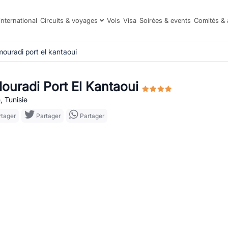
international
Circuits & voyages
Vols
Visa
Soirées & events
Comités & 
mouradi port el kantaoui
Mouradi Port El Kantaoui
, Tunisie
tager
Partager
Partager