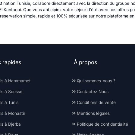
nation Tunisie, collabore directement avec la direction du groupe hôtel
El Kantaoui. Que vous anticipiez votre séjour d'été avec nos offres p
réservation simple, rapide et 100% sécurisée sur notre plateforme en 
s rapides
À propos
ls à Hammamet
Qui sommes-nous ?
ls à Sousse
Contactez Nous
s à Tunis
Conditions de vente
ls à Monastir
Mentions légales
ls à Djerba
Politique de confidentialité
ls à Douz
Notre Agence