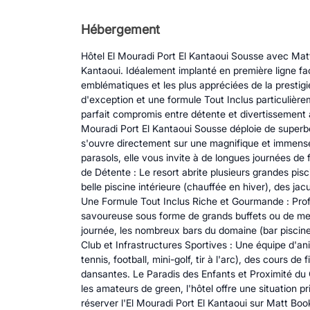
Hébergement
Hôtel El Mouradi Port El Kantaoui Sousse avec Matt
Kantaoui. Idéalement implanté en première ligne fac
emblématiques et les plus appréciées de la prestigi
d'exception et une formule Tout Inclus particulière
parfait compromis entre détente et divertissement 
Mouradi Port El Kantaoui Sousse déploie de superbe
s'ouvre directement sur une magnifique et immense
parasols, elle vous invite à de longues journées de 
de Détente : Le resort abrite plusieurs grandes pi
belle piscine intérieure (chauffée en hiver), des ja
Une Formule Tout Inclus Riche et Gourmande : Profi
savoureuse sous forme de grands buffets ou de menu
journée, les nombreux bars du domaine (bar piscine
Club et Infrastructures Sportives : Une équipe d'an
tennis, football, mini-golf, tir à l'arc), des cours 
dansantes. Le Paradis des Enfants et Proximité du 
les amateurs de green, l'hôtel offre une situation 
réserver l'El Mouradi Port El Kantaoui sur Matt Bo