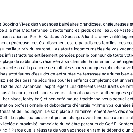
 Booking Vivez des vacances balnéaires grandioses, chaleureuses et a
e à la mer Méditerranée, directement les pieds dans l'eau, ce vaste c
euse station de Port El Kantaoui à Sousse. Alliant la convivialité lége
ment généreuse, cet établissement est le paradis des familles, des co
au meilleur prix du marché. Les atouts incontournables de vos vacance
s infrastructures entièrement pensées pour le bonheur de toute votre 
 plage de sable blanc réservée à sa clientèle. Entièrement aménagée
farniente ou à la pratique de multiples sports nautiques (planche à voil
scines extérieures d'eau douce entourées de terrasses solariums bien 
cuzzis et des bassins sécurisés pour les enfants complètent cet univer
tez de vos vacances l'esprit léger ! Les différents restaurants de l'
s à la carte, combinant saveurs internationales et authentiques spéci
, bar plage, lobby bar) et son café maure traditionnel vous accueille
imation professionnelle et débordante d'énergie rythme vos journées à
de fitness et de l'aquagym. Le soir, place à l'émerveillement avec des s
Golf : Les plus jeunes seront pris en charge avec tendresse au mini
privilégiée à proximité immédiate du célèbre parcours de Golf El Kanta
oking ? Parce que la réussite de vos vacances en famille dépend d'un 