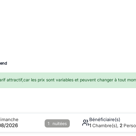
-end
if attractif,car les prix sont variables et peuvent changer à tout mo
Dimanche
Bénéficiaire(s)
1
nuitées
08/2026
1
Chambre(s),
2
Perso