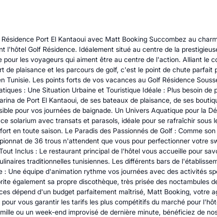
 Golf Résidence Port El Kantaoui avec Matt Booking Succombez au cha
ant l'hôtel Golf Résidence. Idéalement situé au centre de la prestigie
e pour les voyageurs qui aiment être au centre de l'action. Alliant le
de plaisance et les parcours de golf, c'est le point de chute parfait p
en Tunisie. Les points forts de vos vacances au Golf Résidence Sousse
atiques : Une Situation Urbaine et Touristique Idéale : Plus besoin de 
rina de Port El Kantaoui, de ses bateaux de plaisance, de ses boutiqu
ible pour vos journées de baignade. Un Univers Aquatique pour la Dét
e solarium avec transats et parasols, idéale pour se rafraîchir sous le
fort en toute saison. Le Paradis des Passionnés de Golf : Comme son no
mpionnat de 36 trous n'attendent que vous pour perfectionner votre 
 Tout Inclus : Le restaurant principal de l'hôtel vous accueille pour 
culinaires traditionnelles tunisiennes. Les différents bars de l'établis
 Une équipe d'animation rythme vos journées avec des activités sport
brite également sa propre discothèque, très prisée des noctambules de
ces dépend d'un budget parfaitement maîtrisé, Matt Booking, votre ag
our vous garantir les tarifs les plus compétitifs du marché pour l'hô
amille ou un week-end improvisé de dernière minute, bénéficiez de nos 