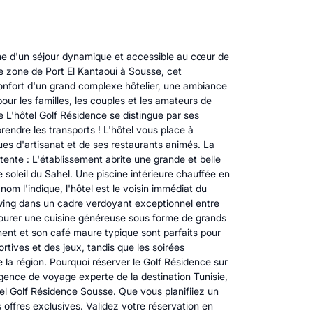
rme d'un séjour dynamique et accessible au cœur de
use zone de Port El Kantaoui à Sousse, cet
 confort d'un grand complexe hôtelier, une ambiance
our les familles, les couples et les amateurs de
 L'hôtel Golf Résidence se distingue par ses
prendre les transports ! L'hôtel vous place à
es d'artisanat et de ses restaurants animés. La
ente : L'établissement abrite une grande et belle
 soleil du Sahel. Une piscine intérieure chauffée en
m l'indique, l'hôtel est le voisin immédiat du
swing dans un cadre verdoyant exceptionnel entre
savourer une cuisine généreuse sous forme de grands
sement et son café maure typique sont parfaits pour
ives et des jeux, tandis que les soirées
 la région. Pourquoi réserver le Golf Résidence sur
ence de voyage experte de la destination Tunisie,
tel Golf Résidence Sousse. Que vous planifiiez un
offres exclusives. Validez votre réservation en