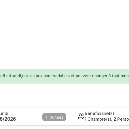
if attractif,car les prix sont variables et peuvent changer à tout mo
undi
Bénéficiaire(s)
1
nuitées
08/2026
1
Chambre(s),
2
Perso