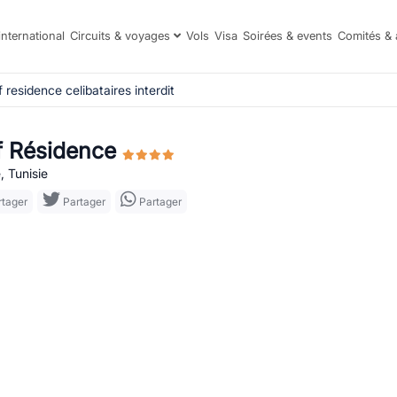
international
Circuits & voyages
Vols
Visa
Soirées & events
Comités & 
f residence celibataires interdit
f Résidence
, Tunisie
tager
Partager
Partager