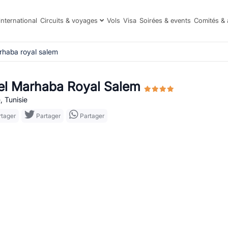
international
Circuits & voyages
Vols
Visa
Soirées & events
Comités & 
rhaba royal salem
el Marhaba Royal Salem
, Tunisie
tager
Partager
Partager