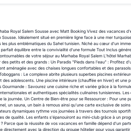
Marhaba Royal Salem Sousse avec Matt Booking Vivez des vacances d'été 
 Sousse. Idéalement situé en première ligne face à une mer turquoise,
les les plus emblématiques du Sahel tunisien. Niché au cœur d'un imm
parfait équilibre entre la convivialité d'une formule Tout Inclus génére
ontournables de votre séjour au Marhaba Royal Salem L'hôtel Marhab
es petits et des grands : Un Paradis "Pieds dans l'eau" : Profitez d'
ement aménagée avec des chaises longues confortables et des parasols, 
 Toboggans : Le complexe abrite plusieurs superbes piscines extérieu
 des adolescents. Une piscine intérieure (chauffée en hiver) et une 
s Gourmande : Savourez une cuisine riche et variée grâce à la formule
ernationales et authentiques spécialités culinaires tunisiennes. Les d
oute la journée. Un Centre de Bien-être pour se Ressourcer : Pour une p
nnel, un sauna, un bain à remous ainsi qu'une carte exclusive de soin
ateurs dynamiques rythme vos journées à travers des tournois sportifs 
acles de qualité. Les enfants s'épanouiront au mini-club grâce à un pr
? Parce que la réussite de vos vacances en famille dépend d'un part
e directement avec la direction du groupe hôtelier pour vous garantir 