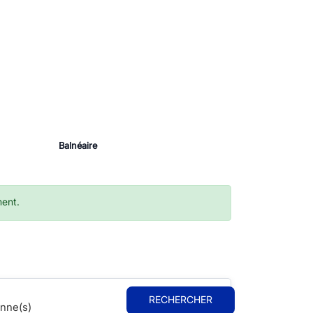
Balnéaire
ment.
RECHERCHER
nne(s)