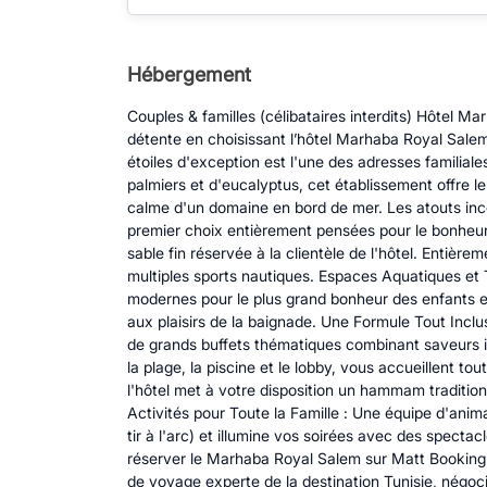
Hébergement
Couples & familles (célibataires interdits) Hôtel 
détente en choisissant l’hôtel Marhaba Royal Salem
étoiles d'exception est l'une des adresses familia
palmiers et d'eucalyptus, cet établissement offre le 
calme d'un domaine en bord de mer. Les atouts inc
premier choix entièrement pensées pour le bonheur d
sable fin réservée à la clientèle de l'hôtel. Entièr
multiples sports nautiques. Espaces Aquatiques et
modernes pour le plus grand bonheur des enfants et
aux plaisirs de la baignade. Une Formule Tout Inclu
de grands buffets thématiques combinant saveurs int
la plage, la piscine et le lobby, vous accueillent t
l'hôtel met à votre disposition un hammam traditio
Activités pour Toute la Famille : Une équipe d'anim
tir à l'arc) et illumine vos soirées avec des spect
réserver le Marhaba Royal Salem sur Matt Booking 
de voyage experte de la destination Tunisie, négoci