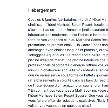
Hébergement
Couples & familles (célibataires interdits) Hôtel 
choisissant l’hôtel Marhaba Salem Resort. Idéaleme
s'épanouit au cœur d'un immense jardin luxuriant 
infrastructures modernes, c'est l'adresse incontourn
forts de vos vacances club au Marhaba Salem Reso
prestations de premier choix : Un Cadre "Pieds dans
aménagée avec chaises longues et parasols, elle vo
Toboggans Aquatiques : Le resort abrite plusieurs 
piscine d'eau de mer et une piscine intérieure cha
professionnels débordante d'énergie rythme vos jou
mini-club chaleureux accueille vos enfants avec des
cuisine variée servie sous forme de buffets gourman
rafraîchissements à volonté dans les bars du resort
de l'hôtel équipé d'un jacuzzi, d'un sauna, d'un 
? En confiant vos vacances à Matt Booking, votre 
l'hôtel Marhaba Salem Resort Sousse. Que vous pla
vous faire profiter de réductions exclusives "Early 
valider vos vacances en quelques clics !