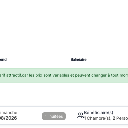
-end
Balnéaire
if attractif,car les prix sont variables et peuvent changer à tout mo
Dimanche
Bénéficiaire(s)
1
nuitées
08/2026
1
Chambre(s),
2
Perso