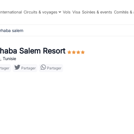
international
Circuits & voyages
Vols
Visa
Soirées & events
Comités & 
rhaba salem
haba Salem Resort
, Tunisie
tager
Partager
Partager