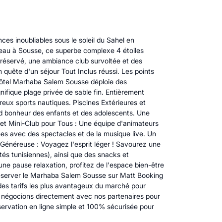
es inoubliables sous le soleil du Sahel en
l'eau à Sousse, ce superbe complexe 4 étoiles
préservé, une ambiance club survoltée et des
n quête d'un séjour Tout Inclus réussi. Les points
hôtel Marhaba Salem Sousse déploie des
ifique plage privée de sable fin. Entièrement
reux sports nautiques. Piscines Extérieures et
nd bonheur des enfants et des adolescents. Une
 et Mini-Club pour Tous : Une équipe d'animateurs
ées avec des spectacles et de la musique live. Un
 Généreuse : Voyagez l'esprit léger ! Savourez une
tés tunisiennes), ainsi que des snacks et
une pause relaxation, profitez de l'espace bien-être
 réserver le Marhaba Salem Sousse sur Matt Booking
des tarifs les plus avantageux du marché pour
s négocions directement avec nos partenaires pour
réservation en ligne simple et 100% sécurisée pour