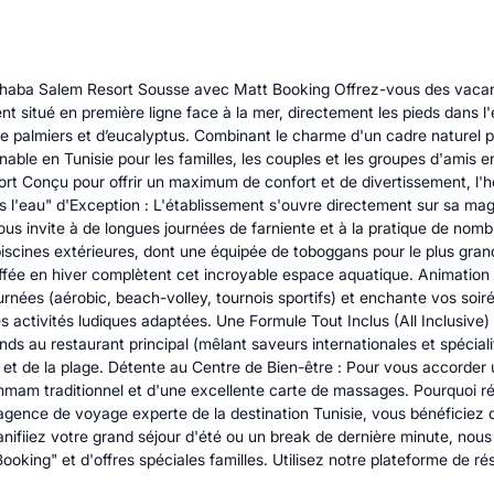
Marhaba Salem Resort Sousse avec Matt Booking Offrez-vous des vacanc
nt situé en première ligne face à la mer, directement les pieds dans 
de palmiers et d’eucalyptus. Combinant le charme d'un cadre naturel 
able en Tunisie pour les familles, les couples et les groupes d'amis e
rt Conçu pour offrir un maximum de confort et de divertissement, l'
 l'eau" d'Exception : L'établissement s'ouvre directement sur sa magn
us invite à de longues journées de farniente et à la pratique de nomb
piscines extérieures, dont une équipée de toboggans pour le plus gra
uffée en hiver complètent cet incroyable espace aquatique. Animation
rnées (aérobic, beach-volley, tournois sportifs) et enchante vos soir
 activités ludiques adaptées. Une Formule Tout Inclus (All Inclusive)
ds au restaurant principal (mêlant saveurs internationales et spéciali
 et de la plage. Détente au Centre de Bien-être : Pour vous accorder 
hammam traditionnel et d'une excellente carte de massages. Pourquoi
agence de voyage experte de la destination Tunisie, vous bénéficiez 
nifiiez votre grand séjour d'été ou un break de dernière minute, nou
Booking" et d'offres spéciales familles. Utilisez notre plateforme de 