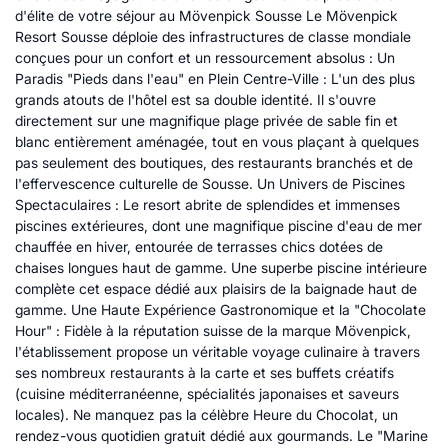
d'élite de votre séjour au Mövenpick Sousse Le Mövenpick
Resort Sousse déploie des infrastructures de classe mondiale
conçues pour un confort et un ressourcement absolus : Un
Paradis "Pieds dans l'eau" en Plein Centre-Ville : L'un des plus
grands atouts de l'hôtel est sa double identité. Il s'ouvre
directement sur une magnifique plage privée de sable fin et
blanc entièrement aménagée, tout en vous plaçant à quelques
pas seulement des boutiques, des restaurants branchés et de
l'effervescence culturelle de Sousse. Un Univers de Piscines
Spectaculaires : Le resort abrite de splendides et immenses
piscines extérieures, dont une magnifique piscine d'eau de mer
chauffée en hiver, entourée de terrasses chics dotées de
chaises longues haut de gamme. Une superbe piscine intérieure
complète cet espace dédié aux plaisirs de la baignade haut de
gamme. Une Haute Expérience Gastronomique et la "Chocolate
Hour" : Fidèle à la réputation suisse de la marque Mövenpick,
l'établissement propose un véritable voyage culinaire à travers
ses nombreux restaurants à la carte et ses buffets créatifs
(cuisine méditerranéenne, spécialités japonaises et saveurs
locales). Ne manquez pas la célèbre Heure du Chocolat, un
rendez-vous quotidien gratuit dédié aux gourmands. Le "Marine