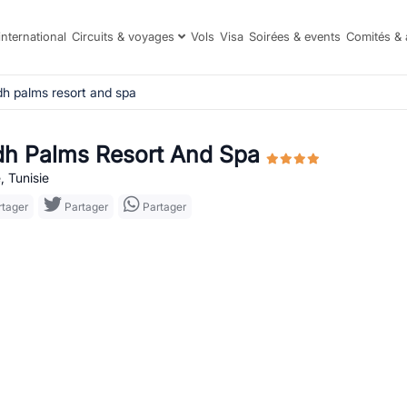
international
Circuits & voyages
Vols
Visa
Soirées & events
Comités & 
dh palms resort and spa
dh Palms Resort And Spa
, Tunisie
tager
Partager
Partager