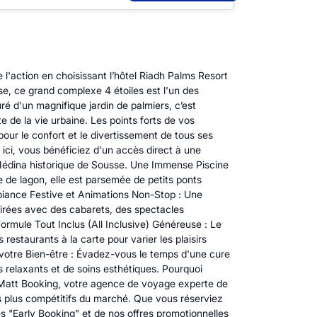
'action en choisissant l’hôtel Riadh Palms Resort
sse, ce grand complexe 4 étoiles est l'un des
ré d'un magnifique jardin de palmiers, c’est
 de la vie urbaine. Les points forts de vos
r le confort et le divertissement de tous ses
t ici, vous bénéficiez d'un accès direct à une
Médina historique de Sousse. Une Immense Piscine
 de lagon, elle est parsemée de petits ponts
Ambiance Festive et Animations Non-Stop : Une
oirées avec des cabarets, des spectacles
rmule Tout Inclus (All Inclusive) Généreuse : Le
restaurants à la carte pour varier les plaisirs
ur votre Bien-être : Évadez-vous le temps d'une cure
s relaxants et de soins esthétiques. Pourquoi
, Matt Booking, votre agence de voyage experte de
es plus compétitifs du marché. Que vous réserviez
s "Early Booking" et de nos offres promotionnelles