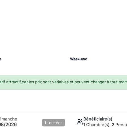
e
Week-end
if attractif,car les prix sont variables et peuvent changer à tout mo
Dimanche
Bénéficiaire(s)
1
nuitées
08/2026
1
Chambre(s),
2
Perso