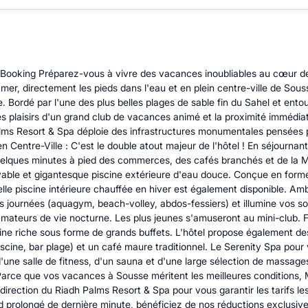
ooking Préparez-vous à vivre des vacances inoubliables au cœur de l
 mer, directement les pieds dans l'eau et en plein centre-ville de Sou
 Bordé par l'une des plus belles plages de sable fin du Sahel et entou
s plaisirs d'un grand club de vacances animé et la proximité immédiate
s Resort & Spa déploie des infrastructures monumentales pensées pou
n Centre-Ville : C'est le double atout majeur de l'hôtel ! En séjournan
uelques minutes à pied des commerces, des cafés branchés et de la 
yable et gigantesque piscine extérieure d'eau douce. Conçue en forme
belle piscine intérieure chauffée en hiver est également disponible. 
 journées (aquagym, beach-volley, abdos-fessiers) et illumine vos s
mateurs de vie nocturne. Les plus jeunes s'amuseront au mini-club. Fo
ine riche sous forme de grands buffets. L'hôtel propose également des 
 piscine, bar plage) et un café maure traditionnel. Le Serenity Spa po
 d'une salle de fitness, d'un sauna et d'une large sélection de massage
? Parce que vos vacances à Sousse méritent les meilleures conditions
 direction du Riadh Palms Resort & Spa pour vous garantir les tarifs l
d prolongé de dernière minute, bénéficiez de nos réductions exclusive