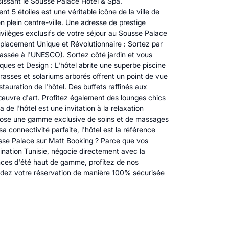
issant le Sousse Palace Hotel & Spa.
 5 étoiles est une véritable icône de la ville de
en plein centre-ville. Une adresse de prestige
vilèges exclusifs de votre séjour au Sousse Palace
placement Unique et Révolutionnaire : Sortez par
lassée à l'UNESCO). Sortez côté jardin et vous
ues et Design : L'hôtel abrite une superbe piscine
rrasses et solariums arborés offrent un point de vue
tauration de l'hôtel. Des buffets raffinés aux
 œuvre d'art. Profitez également des lounges chics
e l'hôtel est une invitation à la relaxation
ropose une gamme exclusive de soins et de massages
 connectivité parfaite, l'hôtel est la référence
usse Palace sur Matt Booking ? Parce que vos
ination Tunisie, négocie directement avec la
nces d'été haut de gamme, profitez de nos
Validez votre réservation de manière 100% sécurisée