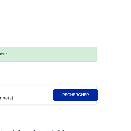
ment.
RECHERCHER
nne(s)