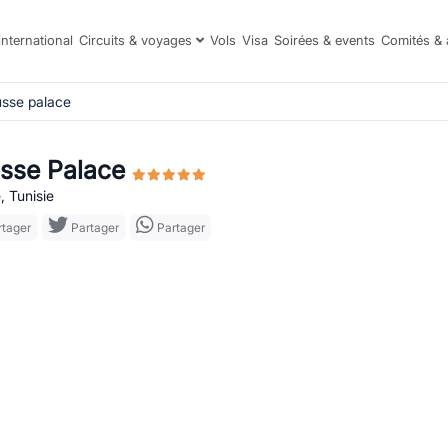
international
Circuits & voyages
Vols
Visa
Soirées & events
Comités & 
usse palace
sse Palace
, Tunisie
tager
Partager
Partager