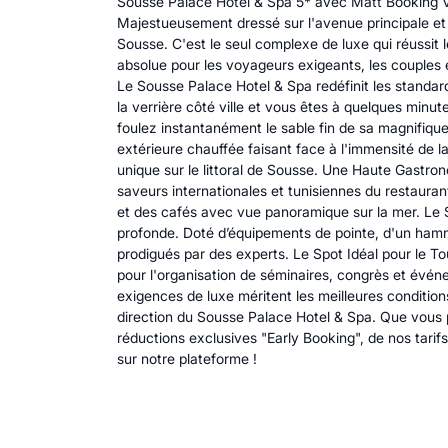
Sousse Palace Hotel & Spa 5* avec Matt Booking Vi
Majestueusement dressé sur l'avenue principale et e
Sousse. C'est le seul complexe de luxe qui réussit l
absolue pour les voyageurs exigeants, les couples 
Le Sousse Palace Hotel & Spa redéfinit les standa
la verrière côté ville et vous êtes à quelques min
foulez instantanément le sable fin de sa magnifiqu
extérieure chauffée faisant face à l'immensité de l
unique sur le littoral de Sousse. Une Haute Gastrono
saveurs internationales et tunisiennes du restauran
et des cafés avec vue panoramique sur la mer. Le S
profonde. Doté d’équipements de pointe, d'un hamm
prodigués par des experts. Le Spot Idéal pour le To
pour l'organisation de séminaires, congrès et évé
exigences de luxe méritent les meilleures condition
direction du Sousse Palace Hotel & Spa. Que vous 
réductions exclusives "Early Booking", de nos tarif
sur notre plateforme !