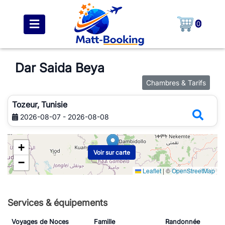
0
Dar Saida Beya
Chambres & Tarifs
Tozeur, Tunisie
2026-08-07 - 2026-08-08
+
Voir sur carte
−
Leaflet
|
©
OpenStreetMap
Services & équipements
Voyages de Noces
Famille
Randonnée