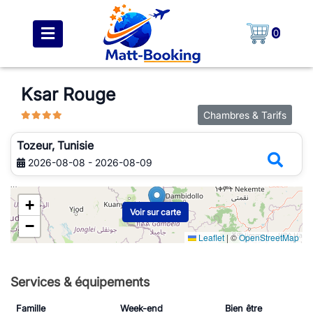
0
Ksar Rouge
Chambres & Tarifs
Tozeur, Tunisie
2026-08-08 - 2026-08-09
+
Voir sur carte
−
Leaflet
|
©
OpenStreetMap
Services & équipements
Famille
Week-end
Bien être