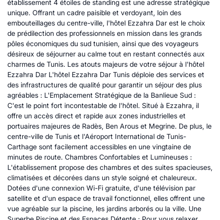
établissement 4 étoiles de standing est une adresse stratégique
unique. Offrant un cadre paisible et verdoyant, loin des
embouteillages du centre-ville, l'hôtel Ezzahra Dar est le choix
de prédilection des professionnels en mission dans les grands
pôles économiques du sud tunisien, ainsi que des voyageurs
désireux de séjourner au calme tout en restant connectés aux
charmes de Tunis. Les atouts majeurs de votre séjour à l'hôtel
Ezzahra Dar L'hôtel Ezzahra Dar Tunis déploie des services et
des infrastructures de qualité pour garantir un séjour des plus
agréables : L'Emplacement Stratégique de la Banlieue Sud :
C'est le point fort incontestable de l'hôtel. Situé à Ezzahra, il
offre un accès direct et rapide aux zones industrielles et
portuaires majeures de Radès, Ben Arous et Megrine. De plus, le
centre-ville de Tunis et l'Aéroport International de Tunis-
Carthage sont facilement accessibles en une vingtaine de
minutes de route. Chambres Confortables et Lumineuses :
L'établissement propose des chambres et des suites spacieuses,
climatisées et décorées dans un style soigné et chaleureux.
Dotées d'une connexion Wi-Fi gratuite, d'une télévision par
satellite et d'un espace de travail fonctionnel, elles offrent une
vue agréable sur la piscine, les jardins arborés ou la ville. Une
Superbe Piscine et des Espaces Détente : Pour vous relaxer