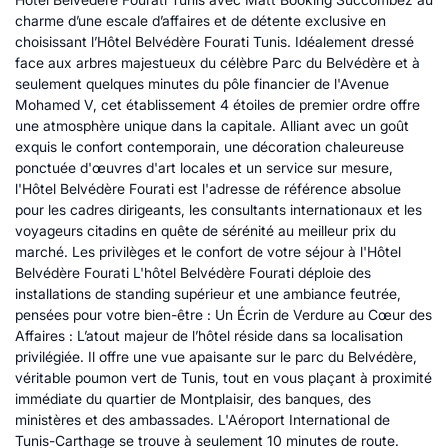
charme d’une escale d’affaires et de détente exclusive en
choisissant l’Hôtel Belvédère Fourati Tunis. Idéalement dressé
face aux arbres majestueux du célèbre Parc du Belvédère et à
seulement quelques minutes du pôle financier de l'Avenue
Mohamed V, cet établissement 4 étoiles de premier ordre offre
une atmosphère unique dans la capitale. Alliant avec un goût
exquis le confort contemporain, une décoration chaleureuse
ponctuée d'œuvres d'art locales et un service sur mesure,
l'Hôtel Belvédère Fourati est l'adresse de référence absolue
pour les cadres dirigeants, les consultants internationaux et les
voyageurs citadins en quête de sérénité au meilleur prix du
marché. Les privilèges et le confort de votre séjour à l'Hôtel
Belvédère Fourati L'hôtel Belvédère Fourati déploie des
installations de standing supérieur et une ambiance feutrée,
pensées pour votre bien-être : Un Écrin de Verdure au Cœur des
Affaires : L’atout majeur de l’hôtel réside dans sa localisation
privilégiée. Il offre une vue apaisante sur le parc du Belvédère,
véritable poumon vert de Tunis, tout en vous plaçant à proximité
immédiate du quartier de Montplaisir, des banques, des
ministères et des ambassades. L'Aéroport International de
Tunis-Carthage se trouve à seulement 10 minutes de route.