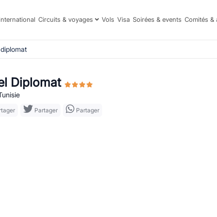
international
Circuits & voyages
Vols
Visa
Soirées & events
Comités & 
 diplomat
el Diplomat
Tunisie
tager
Partager
Partager