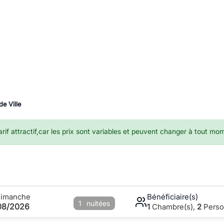
de Ville
if attractif,car les prix sont variables et peuvent changer à tout mo
Dimanche
Bénéficiaire(s)
1
nuitées
08/2026
1
Chambre(s),
2
Perso