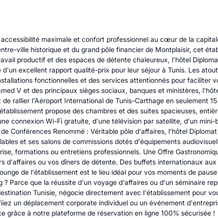
cessibilité maximale et confort professionnel au cœur de la capitale
ntre-ville historique et du grand pôle financier de Montplaisir, cet éta
 travail productif et des espaces de détente chaleureux, l'hôtel Diplo
'un excellent rapport qualité-prix pour leur séjour à Tunis. Les atout
stallations fonctionnelles et des services attentionnés pour faciliter 
med V et des principaux sièges sociaux, banques et ministères, l'hô
 de rallier l'Aéroport International de Tunis-Carthage en seulement 15
'établissement propose des chambres et des suites spacieuses, entièr
e connexion Wi-Fi gratuite, d'une télévision par satellite, d'un mini
de Conférences Renommé : Véritable pôle d'affaires, l'hôtel Diplomat 
ables et ses salons de commissions dotés d'équipements audiovisuels
se, formations ou entretiens professionnels. Une Offre Gastronomique 
d'affaires ou vos dîners de détente. Des buffets internationaux aux s
lounge de l'établissement est le lieu idéal pour vos moments de pause 
g ? Parce que la réussite d'un voyage d'affaires ou d'un séminaire re
stination Tunisie, négocie directement avec l'établissement pour vous
fiiez un déplacement corporate individuel ou un événement d'entrepri
nce grâce à notre plateforme de réservation en ligne 100% sécurisée !