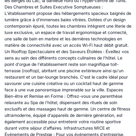
les Berges du Lac, la banlieue nord ou l'hyper-centre de Tunis.
Des Chambres et Suites Executive Somptueuses :
L'établissement propose des hébergements spacieux baignés de
lumière grâce à d'immenses baies vitrées. Dotées d'un design
contemporain épuré, toutes les chambres intègrent une literie de
luxe exclusive, un espace de travail ergonomique et connecté,
une salle de bain en marbre et les dernières technologies en
matière de connectivité avec un accès Wi-Fi haut débit gratuit.
Un Rooftop Spectaculaire et des Saveurs Étoilées : Éveillez vos
sens au sein des différents concepts culinaires de l'hôtel. Le
point d'orgue de l'établissement reste son magnifique toit-
terrasse (rooftop), abritant une piscine extérieure ainsi qu'un
restaurant et un bar-lounge branchés. C'est le cadre idéal pour
savourer une cuisine créative ou un cocktail haut de gamme
face à une vue panoramique imprenable sur la ville. Espaces
Bien-être et Remise en Forme : Offrez-vous une parenthèse
relaxante au Spa de l'hôtel, dispensant des rituels de soin
exclusifs et des massages haut de gamme. Un centre de fitness
ultramoderne, équipé d'appareils de dernière génération, est
également accessible pour entretenir votre routine sportive
durant votre séjour d'affaires. Infrastructures MICE et
Événements de Prestige : Pour vos événements d'entreprise,